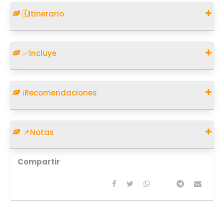
🗓️Itinerario
✅Incluye
ℹ️Recomendaciones
📌Notas
Compartir